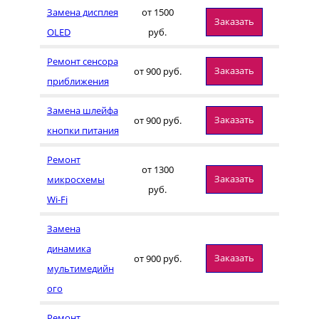
Замена дисплея
от 1500
Заказать
OLED
руб.
Ремонт сенсора
Заказать
от 900 руб.
приближения
Замена шлейфа
Заказать
от 900 руб.
кнопки питания
Ремонт
от 1300
Заказать
микросхемы
руб.
Wi-Fi
Замена
динамика
Заказать
от 900 руб.
мультимедийн
ого
Ремонт