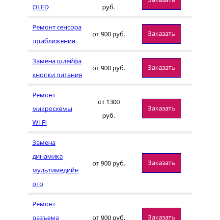
OLED
руб.
Ремонт сенсора
Заказать
от 900 руб.
приближения
Замена шлейфа
Заказать
от 900 руб.
кнопки питания
Ремонт
от 1300
Заказать
микросхемы
руб.
Wi-Fi
Замена
динамика
Заказать
от 900 руб.
мультимедийн
ого
Ремонт
Заказать
разъема
от 900 руб.