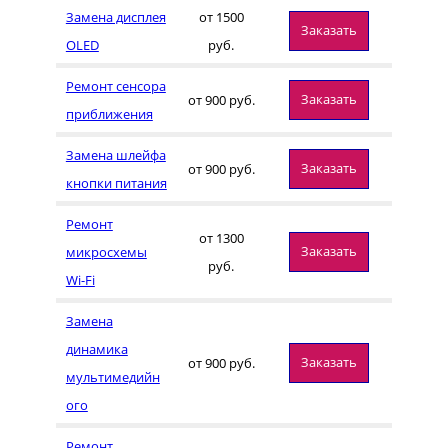
Замена дисплея
от 1500
Заказать
OLED
руб.
Ремонт сенсора
Заказать
от 900 руб.
приближения
Замена шлейфа
Заказать
от 900 руб.
кнопки питания
Ремонт
от 1300
Заказать
микросхемы
руб.
Wi-Fi
Замена
динамика
Заказать
от 900 руб.
мультимедийн
ого
Ремонт