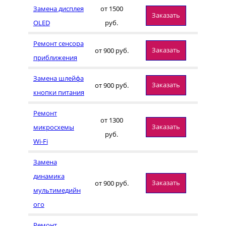
Замена дисплея
от 1500
Заказать
OLED
руб.
Ремонт сенсора
Заказать
от 900 руб.
приближения
Замена шлейфа
Заказать
от 900 руб.
кнопки питания
Ремонт
от 1300
Заказать
микросхемы
руб.
Wi-Fi
Замена
динамика
Заказать
от 900 руб.
мультимедийн
ого
Ремонт