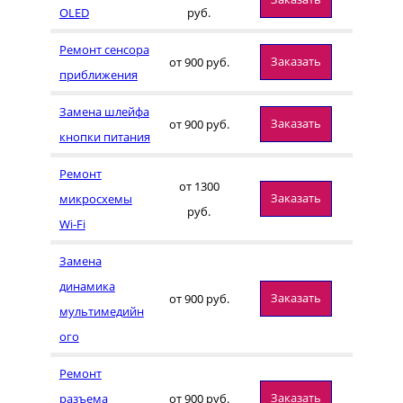
OLED
руб.
Ремонт сенсора
Заказать
от 900 руб.
приближения
Замена шлейфа
Заказать
от 900 руб.
кнопки питания
Ремонт
от 1300
Заказать
микросхемы
руб.
Wi-Fi
Замена
динамика
Заказать
от 900 руб.
мультимедийн
ого
Ремонт
Заказать
разъема
от 900 руб.